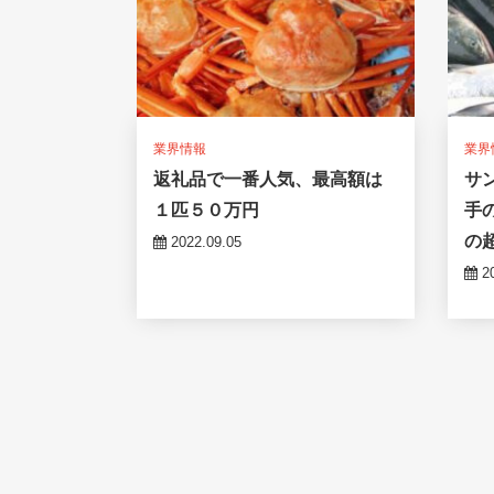
業界情報
業界
返礼品で一番人気、最高額は
サ
１匹５０万円
手
の
2022.09.05
20