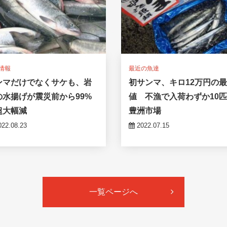
情報
最近の魚達
ンマだけでなくサケも、岩
初サンマ、キロ12万円の
の水揚げが震災前から99%
値 不漁で入荷わずか10
超大幅減
豊洲市場
22.08.23
2022.07.15
一覧ページへ