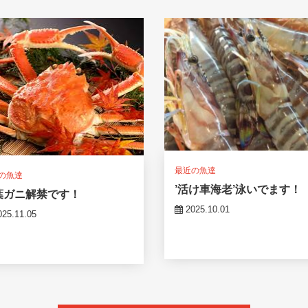
最近の魚達
の魚達
’活け車海老’泳いでます！
葉ガニ解禁です！
2025.10.01
25.11.05