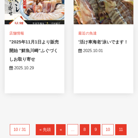
店舗情報
最近の魚達
”2025年11月1日より販売
’活け車海老’泳いでます！
開始 ”鮮魚川崎”ふぐづく
2025.10.01
しお取り寄せ
2025.10.29
10 / 31
« 先頭
«
...
8
9
10
11